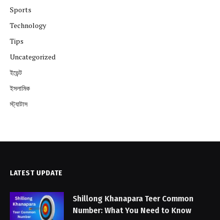
Sports
Technology
Tips
Uncategorized
ইভেন্ট
ইসলামিক
স্ট্যাটাস
LATEST UPDATE
Shillong Khanapara Teer Common
Number: What You Need to Know