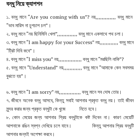
বন্ধু নিয়ে ক্যাপশন
১. বন্ধু মানে “Are you coming with us”? নয়,,,,,,,,,,,,, বন্ধু মানে
“ভাব মারিস না চুপচাপ চল”।
২. বন্ধু মানে “নয় ছিনিমিনি খেলা”,,,,,,,,,,,,, বন্ধু মানে একসাথে পথ চলা।
৩. বন্ধু মানে “I am happy for your Success” নয়,,,,,,,,,,,, বন্ধু মানে
“ট্রিট দিবি কবে”।
৪. বন্ধু মানে “I miss you” নয়,,,,,,,,,,,,,,, বন্ধু মানে “মরছিলি নাকি”?
৫. বন্ধু মানে “Understand” নয়,,,,,,,,,,,, বন্ধু মানে “আমাকে কেন সবসময়
বুঝতে হয়”।
৬. বন্ধু মানে “I am sorry” নয়,,,,,,,,,,,,,, বন্ধু মানে সব দোষ তোর।
৭. জীবনে অনেক বন্ধু আসবে, কিন্তু সবাই আপনার প্রকৃত বন্ধু নয়। তাই জীবন
সুন্দর করার জন্য প্রকৃত বন্ধুটা কে খুজে নিতে হবে।
৮. কোন মেয়ের জন্য আপনার প্রিয় বন্ধুটাকে কষ্ট দিবেন না। কারণ মেয়েটি
আপনাকে রঙিন স্বপ্ন দেখিয়ে চলে যাবে। কিন্তু আপনার প্রিয় বন্ধুটি
আপনার জন্যই অপেক্ষা করবে।