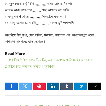
৮. স্কুল থেকে বাড়ি ফিরি,,,,,,,,,,, তখন তোমায় মিস করি
কালকে আবার হবে দেখা,,,,,,,, সেই আশাতে বসে থাকি।
৯. বন্ধু যদি পাশে রয়,,,,,,,,,,, বিশ্বটাকে করব জয়।
১০. বন্ধু তোমায় ভালোবাসি,,,,,,,,,,, থেকো তুমি পাশাপাশি।
বন্ধু নিয়ে কিছু কথা, সেরা উক্তি, স্ট্যাটাস, ক্যাপশন এবং বন্ধুত্বের ছন্দ গুলো
আশাকরি আপনাদের ভাল লেগেছে।
Read More
1.মাকে নিয়ে উক্তি, মাকে নিয়ে কিছু কথা, সন্তানের প্রতি মায়ের ভালোবাসা
2.বাবাকে নিয়ে স্ট্যাটাস, উক্তি ও ক্যাপশন
Facebook
Twitter
Pinterest
LinkedIn
Tumblr
Telegram
Email
PREVIOUS ARTICLE
NEXT ARTICLE