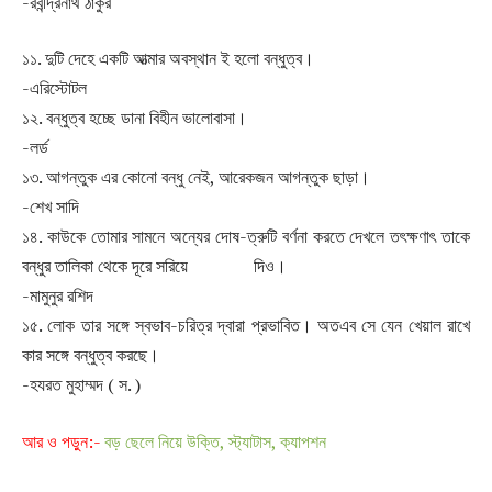
-রবীন্দ্রনাথ ঠাকুর
১১. দুটি দেহে একটি আত্মার অবস্থান ই হলো বন্ধুত্ব।
-এরিস্টোটল
১২. বন্ধুত্ব হচ্ছে ডানা বিহীন ভালোবাসা।
-লর্ড
১৩. আগন্তুক এর কোনো বন্ধু নেই, আরেকজন আগন্তুক ছাড়া।
-শেখ সাদি
১৪. কাউকে তোমার সামনে অন্যের দোষ-ত্রুটি বর্ণনা করতে দেখলে তৎক্ষণাৎ তাকে
বন্ধুর তালিকা থেকে দূরে সরিয়ে দিও।
-মামুনুর রশিদ
১৫. লোক তার সঙ্গে স্বভাব-চরিত্র দ্বারা প্রভাবিত। অতএব সে যেন খেয়াল রাখে
কার সঙ্গে বন্ধুত্ব করছে।
-হযরত মুহাম্মদ ( স. )
আর ও পড়ুন:-
বড় ছেলে নিয়ে উক্তি, স্ট্যাটাস, ক্যাপশন