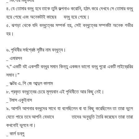
_ কিশোর মজুমদার
৪. যে তোমার বন্ধু হবে তাকে তুমি কল্পনাও করোনি, হঠাৎ করে দেখবে সে তোমার বন্ধু
হয়ে গেছে এবং অনেকটাই কাছের বন্ধু হয়ে গেছে।
৫. ঝগড়া থেকে যদি বন্ধুত্বের সম্পর্ক হয়, সেই বন্ধুত্বের সম্পর্কটা অনেক গভীর
হয়।
৬. পৃথিবীর সর্বশ্রেষ্ঠ সৃষ্টির নাম বন্ধুত্ব।
_ এমারসন
৭.” একটি বই একশটি বন্ধুর সমান কিন্তু একজন ভালো বন্ধু পুরো একটি লাইব্রেরির
সমান।”
_ ডক্টর এ. পি জে আব্দুল কালাম
৮. প্রকৃত বন্ধুত্বের চেয়ে মূল্যবান এই পৃথিবীতে আর কিছু নেই।
_ টমাস একুইনাস
৯. আপনি আপনার বন্ধুদের সাথে যা বলেছিলেন বা যা কিছু করেছিলেন তা তারা ভুলে
যেতে পারে তবে আপনি যেভাবে তাদের অনুভূতি তৈরি করেছেন তারা তারা
কখনোই ভুলবে না।
_ কার্ল ডব্লু