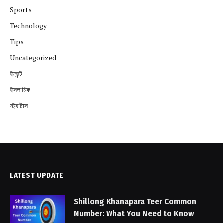
Sports
Technology
Tips
Uncategorized
ইভেন্ট
ইসলামিক
স্ট্যাটাস
LATEST UPDATE
Shillong Khanapara Teer Common
Number: What You Need to Know