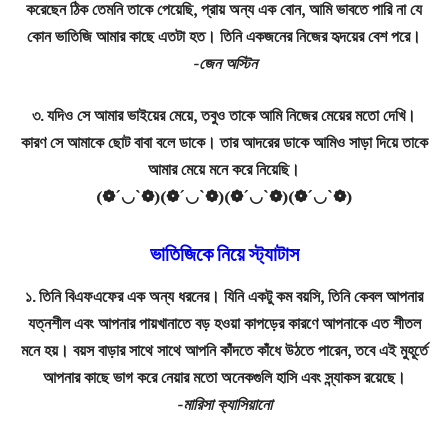
করেছেন ঠিক তেমনি তাকে পেয়েছি, প্রায় অন্য এক বোন, আমি ভাবতে পারি না যে
কোন ভাতিজি আমার কাছে এতটা হত। তিনি একজনের নিজের হৃদয়ের বেশ পরে।
-জেন অস্টিন
৩. যদিও সে আমার ভাইয়ের মেয়ে, তবুও তাকে আমি নিজের মেয়ের মতো দেখি।
কারণ সে আমাকে ছোট বাবা বলে ডাকে। তার আদরের ডাকে আমিও সাড়া দিয়ে তাকে
আমার মেয়ে মনে করে নিয়েছি।
(❁´◡`❁)(❁´◡`❁)(❁´◡`❁)(❁´◡`❁)
ভাতিজিকে নিয়ে স্ট্যাটাস
১. তিনি বিএফএফের এক অন্য ধরনের। যিনি একটু কম বয়সি, তিনি কেবল আপনার
যত্নশীল এবং আপনার পায়খানাতে বড় হওয়া কাপড়ের কারণে আপনাকে এত শীতল
মনে হয়। বয়স বাড়ার সাথে সাথে আপনি কাঁদতে কাঁধে উঠতে পারেন, তবে এই মুহূর্তে
আপনার কাছে ভাগ করে নেয়ার মতো অনেকগুলি হাসি এবং স্ন্যাকস রয়েছে।
-মারিসা ক্যাসিয়ানো