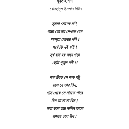
মুনতাহ মণি
-বোরহানুল ইসলাম লিটন
মুনতা মোদের মণি,
বাচ্চা তো নয় দেখতে যেন
আস্তা সোনার খনি !
গর্বে কি নই ধনী !
মুখ যদি হয় সদ্য গড়া
ছোট্ট পুতুল ননী !!
বাক চিতে সে বড্ড পটু
বয়স যে তার তিন,
গান গেয়ে সে নাচতে পারে
ধিন তা না না ধিন।
হাত দুলে তার নাগিন তালে
বাজছে যেন বীন।