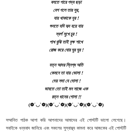
বলতে পারে পদ্য ছড়া
বেশ গলে তার সুর,
যায় থাকাকে দূর !
শুনতে যদি হৃদ হয়ে যায়
স্বর্গ সুখে চুর !
পাখ বুঝি তাই বৃক্ষ শাখে
রোজ করে ঘোর ঘুর ঘুর !
যত্ন আদর স্নিগ্ধ অতি
কেমনে তা যায় ভোলা !
দেয় সদা যে দোলা !
ভাবতে তো তাই মন সাজে এক
রত্ন ধানের গোলা !!
(❁´◡`❁)(❁´◡`❁)(❁´◡`❁)(❁´◡`❁)
সম্মানিত পাঠক আশা করি আপনাদের আমাদের এই পোস্টটি ভালো লেগেছে।
সবাইকে ধন্যবাদ জানিয়ে এবং সকলের সুস্বাস্থ্য কামনা করে আজকের এই পোস্টটি