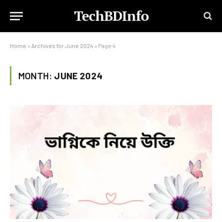
TechBDInfo
Home
»
Archives for June 2024
»
Page 4
MONTH:
JUNE 2024