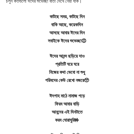
চলুন কতগুলো ঈদের শুভেচ্ছা বার্তা দেখে নেয়া যাক।
কাটছে সময়, কাটছে দিন
বাকি আছে, কয়েকদিন
আসছে আবার ঈদের দিন
সবাইকে ঈদের শুভেচ্ছা😍
ঈদের আনন্দ ছড়িয়ে দাও
প্রতিটি ঘরে ঘরে
নিজের কথা ভেবো না শুধু
গরিবদের কেউ রেখো নজরে🥺
ঈদগাহ মাঠে নামাজ পড়ে
ফিরব আবার বাড়ি
আনন্দের এই দিনটাতে
করব ঘোরাঘুরি🤟