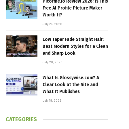
Picofme.io Review 2026: Is This
Free AI Profile Picture Maker
Worth It?
July 23, 2026
Low Taper Fade Straight Hair:
Best Modern Styles for a Clean
and Sharp Look
July 20, 2026
What Is Glossywise.com? A
Clear Look at the Site and
What It Publishes
July 19, 2026
CATEGORIES