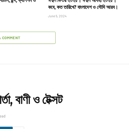
্যাটাস, ছন্দ, ক্যাপশন ও
ঈদুল ফিতর ২০২৫। ঈদুল আযহা ২০২৫।
কবে, কত তারিখে? বাংলাদেশ ও সৌদি আরব।
June 5, 2024
A COMMENT
তা, বাণী ও টেক্সট
Read